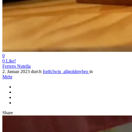
0
0
Like!
Ferrero Nutella
2. Januar 2023
durch
forth3win_allgoldmybro
in
Mehr
Share