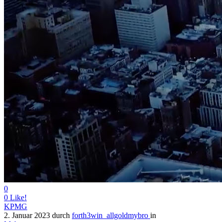
0
0
Like!
KPMG
2. Januar 2023
durch
forth3win_allgoldmybro
in