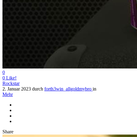
0
0
Like!
Rockstar
2. Januar 2023
durch
forth3win_allgoldmybro
in
Mehr
Share