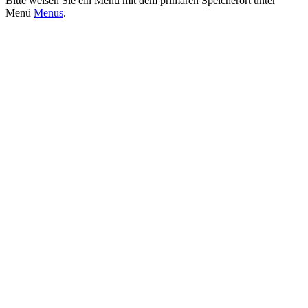
Bitte weisen Sie ein Menü mit dem primären Speicherort unter
Menü
Menus
.