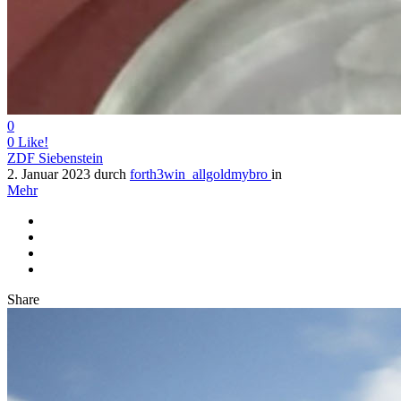
0
0
Like!
ZDF Siebenstein
2. Januar 2023
durch
forth3win_allgoldmybro
in
Mehr
Share