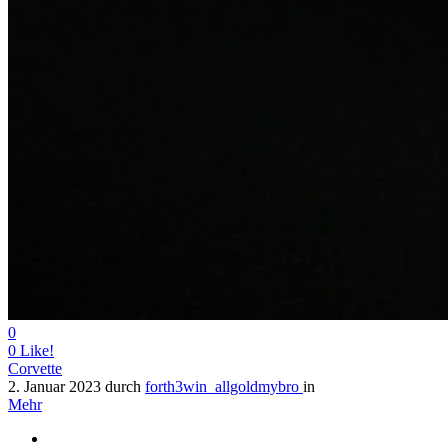
0
0
Like!
Corvette
2. Januar 2023
durch
forth3win_allgoldmybro
in
Mehr