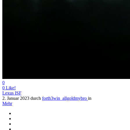
0
0
Like!
Lexus ISF
2. Januar 2023
durch
forth3win_allgoldmybro
in
Mehr