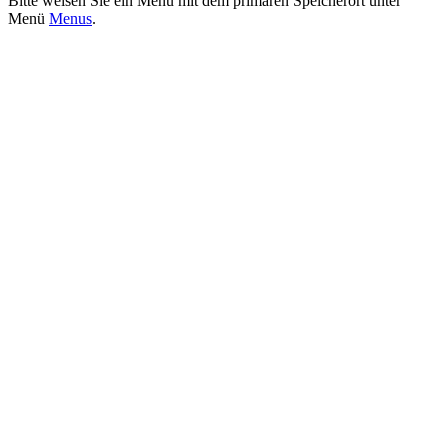
Bitte weisen Sie ein Menü mit dem primären Speicherort unter
Menü
Menus
.