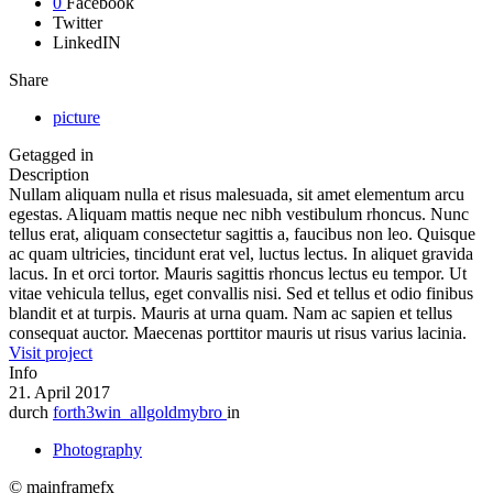
0
Facebook
Twitter
LinkedIN
Share
picture
Getagged in
Description
Nullam aliquam nulla et risus malesuada, sit amet elementum arcu
egestas. Aliquam mattis neque nec nibh vestibulum rhoncus. Nunc
tellus erat, aliquam consectetur sagittis a, faucibus non leo. Quisque
ac quam ultricies, tincidunt erat vel, luctus lectus. In aliquet gravida
lacus. In et orci tortor. Mauris sagittis rhoncus lectus eu tempor. Ut
vitae vehicula tellus, eget convallis nisi. Sed et tellus et odio finibus
blandit et at turpis. Mauris at urna quam. Nam ac sapien et tellus
consequat auctor. Maecenas porttitor mauris ut risus varius lacinia.
Visit project
Info
21. April 2017
durch
forth3win_allgoldmybro
in
Photography
© mainframefx