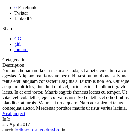
0
Facebook
Twitter
LinkedIN
Share
CGI
girl
motion
Getagged in
Description
Nullam aliquam nulla et risus malesuada, sit amet elementum arcu
egestas. Aliquam mattis neque nec nibh vestibulum rhoncus. Nunc
tellus erat, aliquam consectetur sagittis a, faucibus non leo. Quisque
ac quam ultricies, tincidunt erat vel, luctus lectus. In aliquet gravida
lacus. In et orci tortor. Mauris sagittis rhoncus lectus eu tempor. Ut
vitae vehicula tellus, eget convallis nisi. Sed et tellus et odio finibus
blandit et at turpis. Mauris at urna quam. Nam ac sapien et tellus
consequat auctor. Maecenas porttitor mauris ut risus varius lacinia.
Visit project
Info
21. April 2017
durch
forth3win_allgoldmybro
in