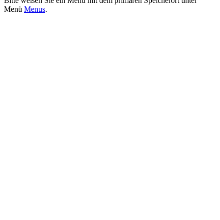
Bitte weisen Sie ein Menü mit dem primären Speicherort unter
Menü
Menus
.