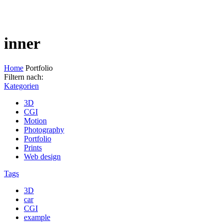
inner
Home
Portfolio
Filtern nach:
Kategorien
3D
CGI
Motion
Photography
Portfolio
Prints
Web design
Tags
3D
car
CGI
example