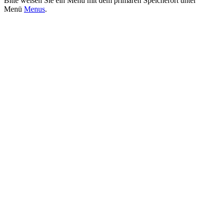
Bitte weisen Sie ein Menü mit dem primären Speicherort unter
Menü
Menus
.