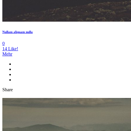
Nullam aliquam nulla
0
14
Like!
Mehr
Share