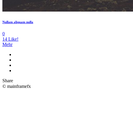
Nullam aliquam nulla
0
14
Like!
Mehr
Share
© mainframefx